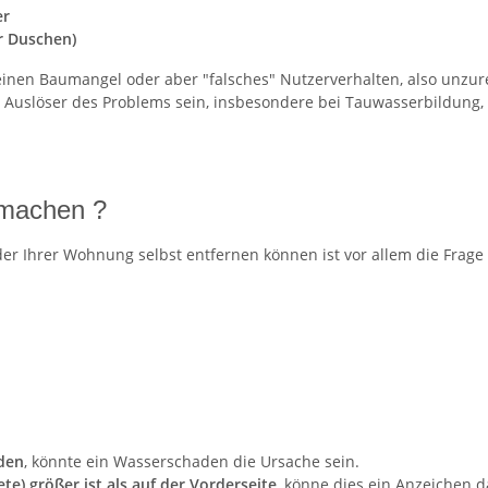
er
r Duschen)
einen Baumangel oder aber "falsches" Nutzerverhalten, also unzur
uslöser des Problems sein, insbesondere bei Tauwasserbildung, 
 machen ?
er Ihrer Wohnung selbst entfernen können ist vor allem die Frage 
den
, könnte ein Wasserschaden die Ursache sein.
ete) größer ist als auf der Vorderseite
, könne dies ein Anzeichen 