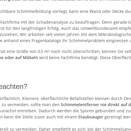
ichtbare Schimmelbildung vorliegt, kann eine Wand oder Decke dur
e Fachfirma mit der Schadenanalyse zu beauftragen. Denn gerade b
nd für den langfristigen Erfolg. Auch das Umweltbundesamt empf
uzuziehen. Wir arbeiten seit vielen Jahren mit dem Mikrobiologisc
e anhand eines Fragenkatalogs Ihr Schimmelproblem eingrenzen 
at eine Größe von 0,5 m² noch nicht überschritten, können Sie s
he oder auf Möbeln
wird keine Fachfirma benötigt. Diese Oberfläc
eachten?
lächlich. Kleinere, oberflächliche Befallstellen können durch Desi
n zu vermeiden, sollte man den
Schimmelentferner nie direkt auf d
zunächst einreiben. Dadurch werden die Sporen gebunden und zum
en kann die Stelle zuvor auch mit einem
Staubsauger
gereinigt wer
erell zu vermeiden. Daher empfiehlt es sich, bei der Schimmelsan