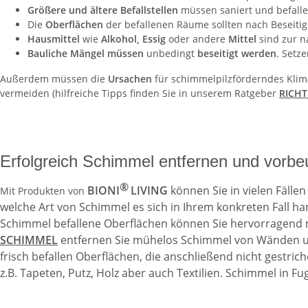
Größere und ältere Befallstellen
müssen saniert und befalle
Die
Oberflächen
der befallenen Räume sollten nach Beseit
Hausmittel
wie
Alkohol, Essig
oder andere
Mittel
sind zur n
Bauliche Mängel müssen
unbedingt
beseitigt werden
. Setz
Außerdem müssen die
Ursachen
für schimmelpilzförderndes Kli
vermeiden (hilfreiche Tipps finden Sie in unserem Ratgeber
RICHT
Erfolgreich Schimmel entfernen und vorb
®
BIONI
LIVING
können Sie in vielen Fäll
Mit Produkten von
welche Art von Schimmel es sich in Ihrem konkreten Fall h
Schimmel befallene Oberflächen können Sie hervorragend m
SCHIMMEL
entfernen Sie mühelos Schimmel von Wänden und
frisch befallen Oberflächen, die anschließend nicht gestri
z.B. Tapeten, Putz, Holz aber auch Textilien. Schimmel in 