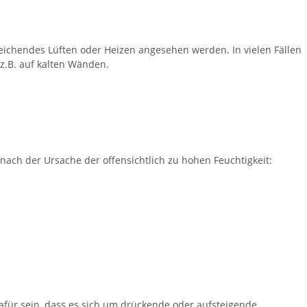
eichendes Lüften oder Heizen angesehen werden. In vielen Fällen
z.B. auf kalten Wänden.
nach der Ursache der offensichtlich zu hohen Feuchtigkeit:
dafür sein, dass es sich um drückende oder aufsteigende