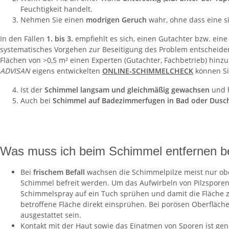
Feuchtigkeit handelt.
Nehmen Sie einen
modrigen Geruch
wahr, ohne dass eine s
In den Fällen
1. bis 3.
empfiehlt es sich, einen Gutachter bzw. ein
systematisches Vorgehen zur Beseitigung des Problem entscheide
Flächen von >0,5 m² einen Experten (Gutachter, Fachbetrieb) hinz
ADVISAN
eigens entwickelten
ONLINE-SCHIMMELCHECK
können Si
Ist der
Schimmel langsam und gleichmäßig gewachsen
und h
Auch bei
Schimmel auf Badezimmerfugen in Bad oder Dusc
Was muss ich beim Schimmel entfernen b
Bei
frischem Befall
wachsen die Schimmelpilze meist nur oberf
Schimmel befreit werden. Um das Aufwirbeln von Pilzspore
Schimmelspray auf ein Tuch sprühen und damit die Fläche 
betroffene Fläche direkt einsprühen. Bei porösen Oberfläch
ausgestattet sein.
Kontakt mit der Haut sowie das Einatmen von Sporen ist gen