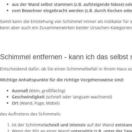
aus der Wand selbst stammen (z.B. aufsteigende Nässe) od
vom Bewohner eingebracht werden (z.B. durch Kochen ode
Somit kann die Entstehung von Schimmel immer als Indikator für 
kann aber auch ein Zusammenwirken beider Ursachen-Kategorien A
Schimmel entfernen - kann ich das selbst
Entscheidend dafür, ob Sie einen Schimmelbefall in Ihrem Haus od
Wichtige Anhaltspunkte für die richtige Vorgehensweise sind:
Ausmaß
(klein, großflächig)
Geschwindigkeit
(schnell oder langsam wachsend)
Ort
(Wand, Fuge, Möbel)
des Auftretens des Schimmels:
Ist der Schimmel
schnell und intensiv
auf der Wand
entstan
Wenn der Pilz an einer Wand
unterseitig (z.B. unter der Tap