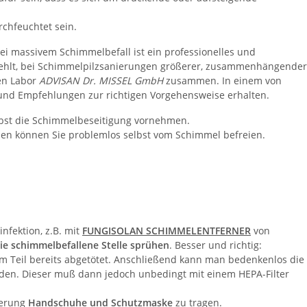
chfeuchtet sein.
ei massivem Schimmelbefall ist ein professionelles und
iehlt, bei Schimmelpilzsanierungen größerer, zusammenhängender
hen Labor
ADVISAN Dr. MISSEL GmbH
zusammen. In einem von
und Empfehlungen zur richtigen Vorgehensweise erhalten.
elbst die Schimmelbeseitigung vornehmen.
hen können Sie problemlos selbst vom Schimmel befreien.
nfektion, z.B. mit
FUNGISOLAN SCHIMMELENTFERNER
von
ie schimmelbefallene Stelle sprühen
. Besser und richtig:
 Teil bereits abgetötet. Anschließend kann man bedenkenlos die
den. Dieser muß dann jedoch unbedingt mit einem HEPA-Filter
ierung
Handschuhe und Schutzmaske
zu tragen.