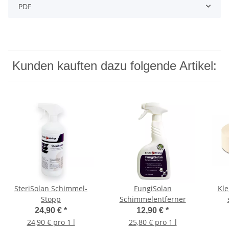
PDF
Kunden kauften dazu folgende Artikel:
SteriSolan Schimmel-
FungiSolan
Kl
Stopp
Schimmelentferner
24,90 €
*
12,90 €
*
24,90 € pro 1 l
25,80 € pro 1 l