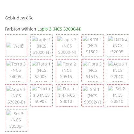
Gebindegröße
Farbton wählen
Lapis 3 (NCS S3000-N)
Weiß
Lapis 1 (NCS S1000-N)
Lapis 3 (NCS S3000-N)
Terra 1 (NCS S1502-
Terra 2
Terra 3 (NCS S4005-Y80R)
Flora 1 (NCS S2005-B80G)
Flora 2 (NCS S0515-G60Y)
Flora 3 (NCS S1515-
Aqua 1 
Aqua 3 (NCS S3020-B)
Fructus 3 (NCS S0907-Y50R)
Fructus 4 (NCS S3010-Y70R)
Sol 1 (NCS S0502-Y)
Sol 2 (