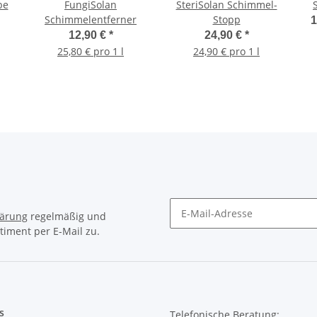
be
FungiSolan
SteriSolan Schimmel-
Schimmelentferner
Stopp
1
12,90 €
*
24,90 €
*
25,80 € pro 1 l
24,90 € pro 1 l
lärung
regelmäßig und
timent per E-Mail zu.
Newsletter Abonnieren
s
Telefonische Beratung: