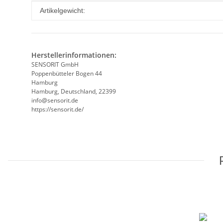
Produkteigenschaft
Wert
Artikelgewicht:
Herstellerinformationen:
SENSORIT GmbH
Poppenbütteler Bogen 44
Hamburg
Hamburg, Deutschland, 22399
info@sensorit.de
https://sensorit.de/