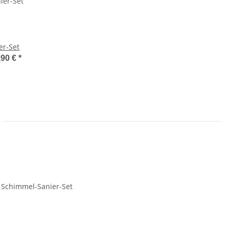
er-Set
,90 €
*