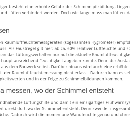
riger besteht eine erhöhte Gefahr der Schimmelpilzbildung. Liegen
 und Lüften verhindert werden. Doch wie lange muss man lüften, d
sen
von Raumluftfeuchtemessgeräten (sogenannten Hygrometer) empfohl
 Als Faustregel gilt hier: ab ca. 60% relativer Luftfeuchte und so
an das Lüftungsverhalten nur auf die aktuelle Raumluftfeuchtigkei
haupt ausreichend Feuchtigkeit abgeben konnte. Denn der Austau
eit aus dem Bauwerk selbst. Darüber hinaus wird auch eine erhöht
 der Raumluftfeuchtemessung nicht erfasst. Dadurch kann es selb
igkeitswerten und in der Folge zu Schimmelbildungen kommen.
da messen, wo der Schimmel entsteht
handhabende Lüftungshilfe und damit ein einzigartiges Frühwarn
it direkt dort, wo der Schimmel entsteht. Denn zwei der insgesam
läche. Dadurch wird die momentane Wandfeuchte genau und ohne V