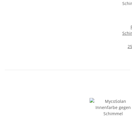
Schi
25