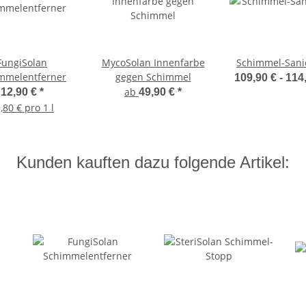
FungiSolan
MycoSolan Innenfarbe
Schimmel-Sani
mmelentferner
gegen Schimmel
109,90 € -
114
ab
12,90 €
*
49,90 €
*
,80 € pro 1 l
Kunden kauften dazu folgende Artikel: