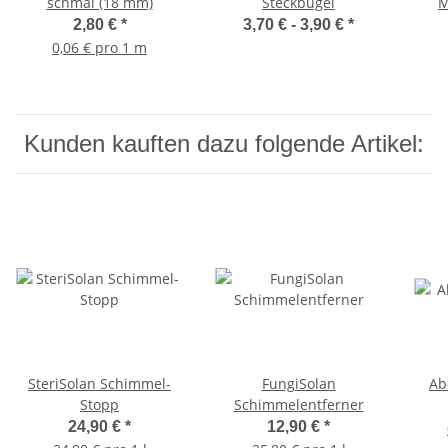
schmal (18 mm)
Steckbügel
M
2,80 €
*
3,70 € -
3,90 €
*
0,06 € pro 1 m
Kunden kauften dazu folgende Artikel:
SteriSolan Schimmel-
FungiSolan
Ab
Stopp
Schimmelentferner
24,90 €
*
12,90 €
*