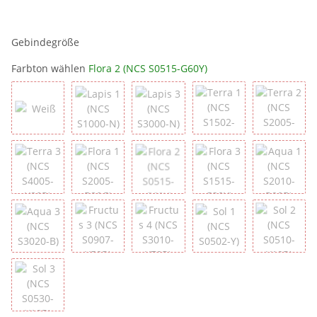
Gebindegröße
Farbton wählen
Flora 2 (NCS S0515-G60Y)
Weiß
Lapis 1 (NCS S1000-N)
Lapis 3 (NCS S3000-N)
Terra 1 (NCS S1502-
Terra 2
Terra 3 (NCS S4005-Y80R)
Flora 1 (NCS S2005-B80G)
Flora 2 (NCS S0515-G60Y)
Flora 3 (NCS S1515-
Aqua 1 
Aqua 3 (NCS S3020-B)
Fructus 3 (NCS S0907-Y50R)
Fructus 4 (NCS S3010-Y70R)
Sol 1 (NCS S0502-Y)
Sol 2 (