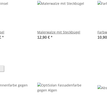
sel
Malerwalze mit Steckbügel
Farbw
 €
*
12,90 €
*
10,9