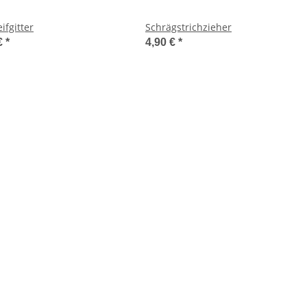
ifgitter
Schrägstrichzieher
€
*
4,90 €
*