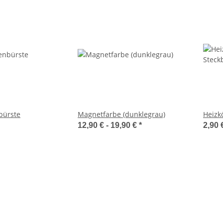
bürste
Magnetfarbe (dunklegrau)
Heizk
12,90 € -
19,90 €
*
2,90 