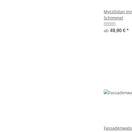
MycoSolan In
Schimmel
ab
49,90 €
*
Fassadenwalze